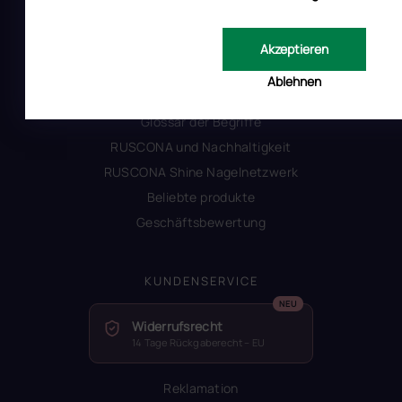
INFORMATIONEN FÜR SIE
Kontakt
Akzeptieren
Warum Ruscona
Ablehnen
Alles zum Verbot von TPO
Glossar der Begriffe
RUSCONA und Nachhaltigkeit
RUSCONA Shine Nagelnetzwerk
Beliebte produkte
Geschäftsbewertung
KUNDENSERVICE
Widerrufsrecht
14 Tage Rückgaberecht – EU
Reklamation