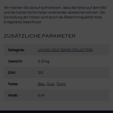
Wir machen Sie darauf aufmerksam, dass die Farbe auf dem Bild
und die tatsächliche Farbe voneinander abweichen können. Die
Darstellung der Farben wird durch die Bildschirmqualität Ihres
Endgerätes beeinflusst.
ZUSÄTZLICHE PARAMETER
Kategorie
:
UV/LED-GELE SWISS COLLECTION
Gewicht
:
0.01 kg
EAN
:
310
Farbe
:
Blau
,
Grün
,
Türkis
Inhalt
:
5 ml
F