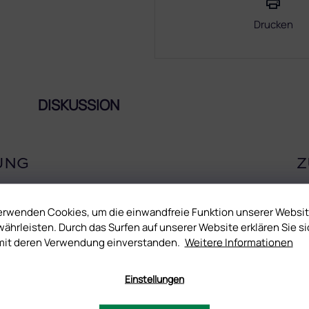
Drucken
DISKUSSION
UNG
Z
ner dünnen Schicht auf, womit der Materialverbrauch reduziert
Hautumgebung erreichen, tragen Sie es dicht unter die Haut auf.
erwenden Cookies, um die einwandfreie Funktion unserer Websi
ährleisten. Durch das Surfen auf unserer Website erklären Sie si
mit deren Verwendung einverstanden.
Weitere Informationen
Einstellungen
on im Zentralportal der EU (CPNP) aufgelistet. Das garantiert,
efährlichen Stoffen sind. Unsere UV-Gele wurden nicht an Tieren