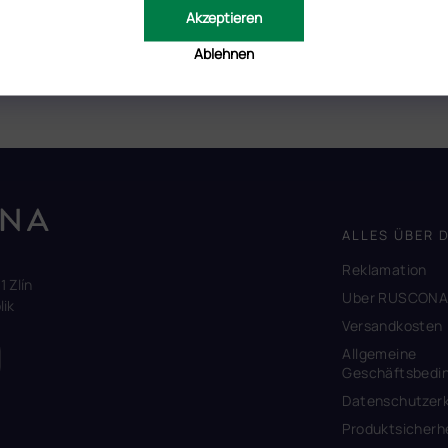
Akzeptieren
iner allergischen Reaktion ist sehr gering.
Ablehnen
em Bild und die tatsächliche Farbe voneinander abweichen können.
tät Ihres Endgerätes beeinflusst.
ALLES ÜBER 
Reklamation
1 Zlín
Uber RUSCON
ik
Versandkosten
Allgemeine
Geschäftsbedi
Datenschutzerk
Produktsicherh