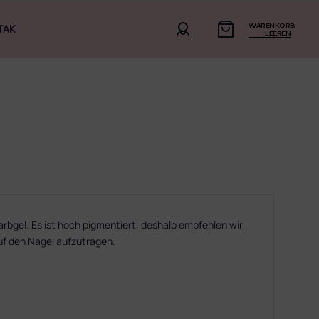
WARENKORB
TAKT
LEEREN
rbgel. Es ist hoch pigmentiert, deshalb empfehlen wir
uf den Nagel aufzutragen.