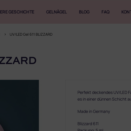
ERE GESCHICHTE
GELNÄGEL
BLOG
FAQ
KON
c
UV/LED Gel 611 BLIZZARD
IZZARD
Perfekt deckendes UV/LED Fa
es in einer dünnen Schicht a
Made in Germany
Blizzard 611
Packung: 5 ml