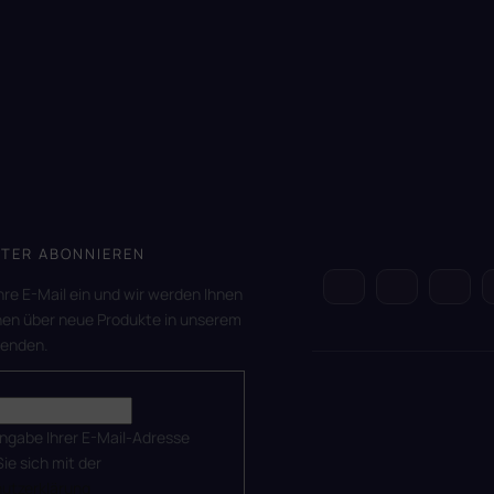
TER ABONNIEREN
hre E-Mail ein und wir werden Ihnen
nen über neue Produkte in unserem
senden.
ingabe Ihrer E-Mail-Adresse
Sie sich mit der
utzerklärung