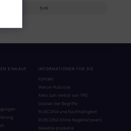
Inhalt
:
5 ml
DEN EINKAUF
INFORMATIONEN FÜR SIE
Kontakt
A
Warum Ruscona
Alles zum Verbot von TPO
Glossar der Begriffe
ngungen
RUSCONA und Nachhaltigkeit
lärung
RUSCONA Shine Nagelnetzwerk
eit
Beliebte produkte