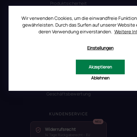
Produktsicherheit
Wir verwenden Cookies, um die einwandfreie Funktion
INFORMATIONEN FÜR SIE
gewährleisten. Durch das Surfen auf unserer Website e
deren Verwendung einverstanden.
Weitere I
Kontakt
Warum Ruscona
Einstellungen
Alles zum Verbot von TPO
Glossar der Begriffe
Akzeptieren
RUSCONA und Nachhaltigkeit
RUSCONA Shine Nagelnetzwerk
Ablehnen
Beliebte produkte
Geschäftsbewertung
KUNDENSERVICE
Widerrufsrecht
14 Tage Rückgaberecht – EU