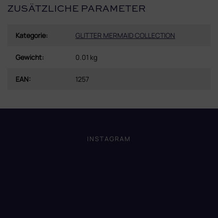
ZUSÄTZLICHE PARAMETER
Kategorie
:
GLITTER MERMAID COLLECTION
Gewicht
:
0.01 kg
EAN
:
1257
F
u
ß
INSTAGRAM
z
e
i
l
e