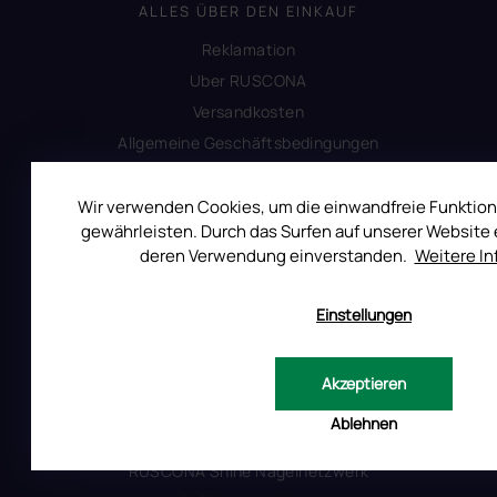
ALLES ÜBER DEN EINKAUF
Reklamation
Uber RUSCONA
Versandkosten
Allgemeine Geschäftsbedingungen
Datenschutzerklärung
Produktsicherheit
Wir verwenden Cookies, um die einwandfreie Funktion
gewährleisten. Durch das Surfen auf unserer Website e
deren Verwendung einverstanden.
Weitere I
INFORMATIONEN FÜR SIE
Einstellungen
Kontakt
Warum Ruscona
Alles zum Verbot von TPO
Akzeptieren
Glossar der Begriffe
Ablehnen
RUSCONA und Nachhaltigkeit
RUSCONA Shine Nagelnetzwerk