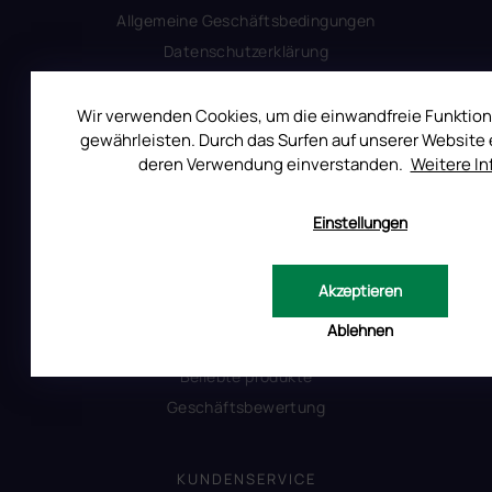
Allgemeine Geschäftsbedingungen
Datenschutzerklärung
Produktsicherheit
Wir verwenden Cookies, um die einwandfreie Funktion
gewährleisten. Durch das Surfen auf unserer Website e
INFORMATIONEN FÜR SIE
deren Verwendung einverstanden.
Weitere I
Kontakt
Einstellungen
Warum Ruscona
Alles zum Verbot von TPO
Glossar der Begriffe
Akzeptieren
RUSCONA und Nachhaltigkeit
Ablehnen
RUSCONA Shine Nagelnetzwerk
Beliebte produkte
Geschäftsbewertung
KUNDENSERVICE