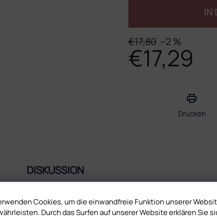
IN
€17,80
–2 %
€17,29
Verkaufspreis:
Drucken
DISKUSSION
erwenden Cookies, um die einwandfreie Funktion unserer Websi
UNG
Z
ährleisten. Durch das Surfen auf unserer Website erklären Sie si