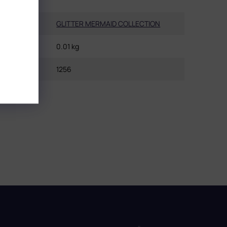
Kategorie
:
GLITTER MERMAID COLLECTION
Gewicht
:
0.01 kg
EAN
:
1256