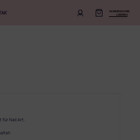
WARENKORB
TAKT
LEEREN
 für Nail Art.
altet: