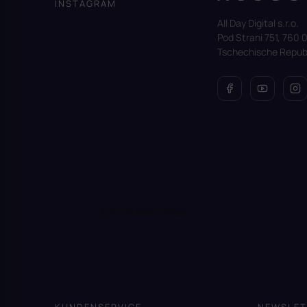
INSTAGRAM
e
All Day Digital s.r.o.
i
Pod Strani 751, 760 0
l
Tschechische Republ
e
Auf Instagram folgen
KUNDENSERVICE
NEWSLET