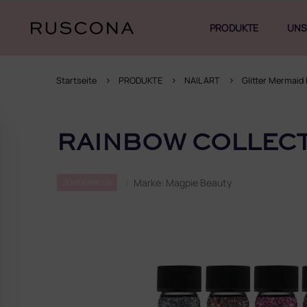
Zum
Inhalt
PRODUKTE
UNS
springen
Startseite
PRODUKTE
NAIL ART
Glitter Mermaid 
S
e
RAINBOW COLLEC
i
t
e
Marke:
Magpie Beauty
SONDERPREIS
n
l
e
i
s
t
e