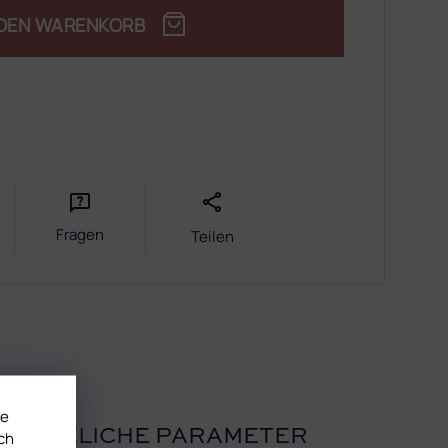
 DEN WARENKORB
Fragen
Teilen
te
USÄTZLICHE PARAMETER
ch