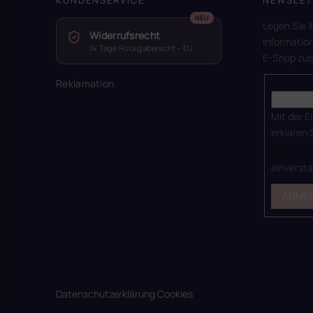
Legen Sie I
Widerrufsrecht
Informatio
14 Tage Rückgaberecht – EU
E-Shop zu
Reklamation
E-Mail
Mit der E
erklären 
Datensch
einverst
ANME
Datenschutzerklärung
Cookies