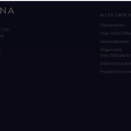
ALLES ÜBER 
Reklamation
1 Zlín
Uber RUSCON
ik
Versandkosten
Allgemeine
Geschäftsbedi
Datenschutzerk
Produktsicherh