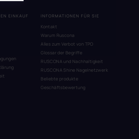
DEN EINKAUF
INFORMATIONEN FÜR SIE
Kontakt
A
Warum Ruscona
Alles zum Verbot von TPO
Glossar der Begriffe
ngungen
RUSCONA und Nachhaltigkeit
lärung
RUSCONA Shine Nagelnetzwerk
eit
Beliebte produkte
Geschäftsbewertung