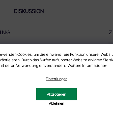
DISKUSSION
UNG
Z
.
erwenden Cookies, um die einwandfreie Funktion unserer Websi
ährleisten. Durch das Surfen auf unserer Website erklären Sie si
mit deren Verwendung einverstanden.
Weitere Informationen
 ganzen Fläscheninhalt nicht aus.
Einstellungen
em Bild und die tatsächliche Farbe voneinander abweichen können.
tät Ihres Endgerätes beeinflusst.
Akzeptieren
Ablehnen