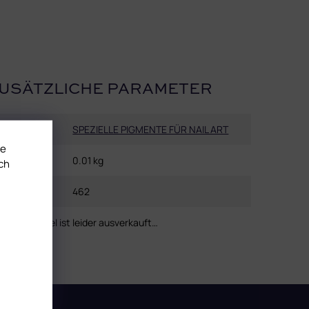
USÄTZLICHE PARAMETER
Kategorie
:
SPEZIELLE PIGMENTE FÜR NAIL ART
te
Gewicht
:
0.01 kg
ch
EAN
:
462
Dieser Artikel ist leider ausverkauft…