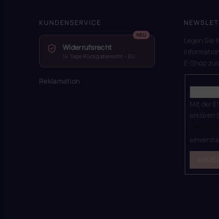
KUNDENSERVICE
NEWSLET
Legen Sie I
Widerrufsrecht
Informatio
14 Tage Rückgaberecht – EU
E-Shop zu
Reklamation
E-Mail
Mit der E
erklären 
Datensch
einverst
ANME