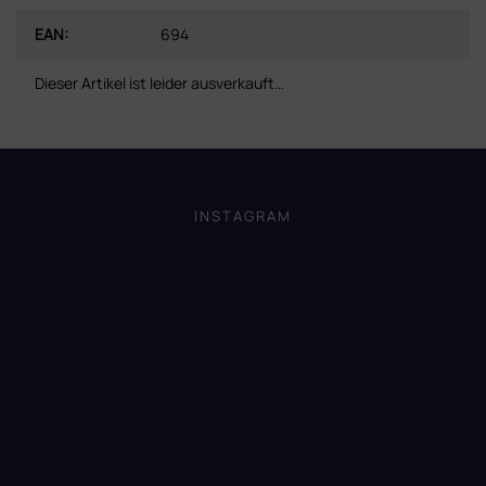
EAN
:
694
Dieser Artikel ist leider ausverkauft…
F
u
ß
INSTAGRAM
z
e
i
l
e