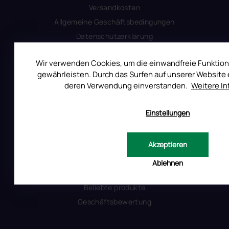
Versandkosten
Allgemeine Geschäftsbedingungen
Datenschutzerklärung
Produktsicherheit
Wir verwenden Cookies, um die einwandfreie Funktion
gewährleisten. Durch das Surfen auf unserer Website e
INFORMATIONEN FÜR SIE
deren Verwendung einverstanden.
Weitere I
Kontakt
Einstellungen
Warum Ruscona
Alles zum Verbot von TPO
Akzeptieren
Glossar der Begriffe
RUSCONA und Nachhaltigkeit
Ablehnen
RUSCONA Shine Nagelnetzwerk
Beliebte produkte
Geschäftsbewertung