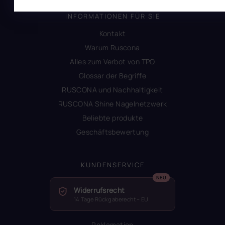
INFORMATIONEN FÜR SIE
Kontakt
Warum Ruscona
Alles zum Verbot von TPO
Glossar der Begriffe
RUSCONA und Nachhaltigkeit
RUSCONA Shine Nagelnetzwerk
Beliebte produkte
Geschäftsbewertung
KUNDENSERVICE
Widerrufsrecht
14 Tage Rückgaberecht – EU
Reklamation