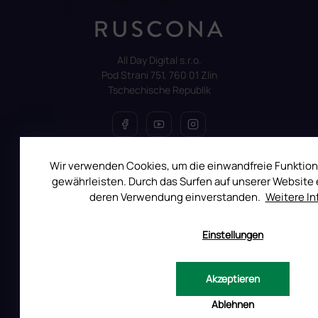
All Day Digital s.r.o.
Pod Strani 751, 760 01 Zlín
Tschechische Republik
Wir verwenden Cookies, um die einwandfreie Funktion
ALLES ÜBER DEN EINKAUF
gewährleisten. Durch das Surfen auf unserer Website e
Reklamation
deren Verwendung einverstanden.
Weitere I
Uber RUSCONA
Einstellungen
Versandkosten
Allgemeine Geschäftsbedingungen
Datenschutzerklärung
Akzeptieren
Produktsicherheit
Ablehnen