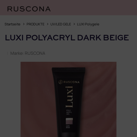
Zum
Inhalt
Startseite
PRODUKTE
UV/LED GELE
LUXI Polygele
springen
LUXI POLYACRYL DARK BEIGE
Marke:
RUSCONA