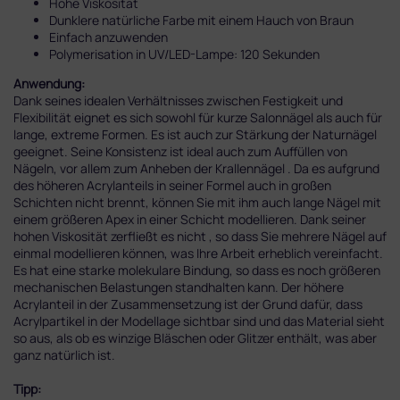
Hohe Viskosität
Dunklere natürliche Farbe mit einem Hauch von Braun
Einfach anzuwenden
Polymerisation in UV/LED-Lampe: 120 Sekunden
Anwendung:
Dank seines idealen Verhältnisses zwischen Festigkeit und
Flexibilität eignet
es
sich sowohl für kurze Salonnägel als auch für
lange, extreme Formen. Es ist auch zur Stärkung der Naturnägel
geeignet. Seine Konsistenz ist ideal auch zum
Auffüllen v
on
Nägeln, vor allem zum
Anheben der Krallennäg
el . Da es aufgrund
des höheren Acrylanteils in seiner
Formel
auch in großen
Schichten nicht brennt, können Sie mit ihm auch lange Nägel mit
einem größere
n Apex in einer Schicht modellieren. Dank seiner
hohen Viskosität zerfließt es nicht , so dass Sie
mehrere Nägel auf
einmal modellieren können, was Ihre Arbeit erheblich vereinfacht.
Es hat eine starke molekulare Bindung, so dass es noch größeren
mechanischen Belastungen standhalten kann. Der höhere
Acrylanteil in der Zusammensetzung ist der Grund dafür, dass
Acrylpartikel in der Modellage sichtbar sind und das Material sieht
so aus, als ob es
winzige Bläs
chen oder Glitzer enthält, was aber
ganz natürlich ist.
Tipp: