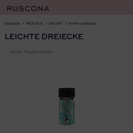
Zum
Inhalt
Startseite
PRODUKTE
NAIL ART
Perlen und Kaviar
springen
LEICHTE DREIECKE
Marke:
Magpie Beauty