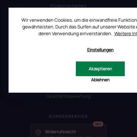
Produktsicherheit
Wir verwenden Cookies, um die einwandfreie Funktion
INFORMATIONEN FÜR SIE
gewährleisten. Durch das Surfen auf unserer Website e
deren Verwendung einverstanden.
Weitere I
Kontakt
Warum Ruscona
Einstellungen
Alles zum Verbot von TPO
Glossar der Begriffe
Akzeptieren
RUSCONA und Nachhaltigkeit
RUSCONA Shine Nagelnetzwerk
Ablehnen
Beliebte produkte
Geschäftsbewertung
KUNDENSERVICE
Widerrufsrecht