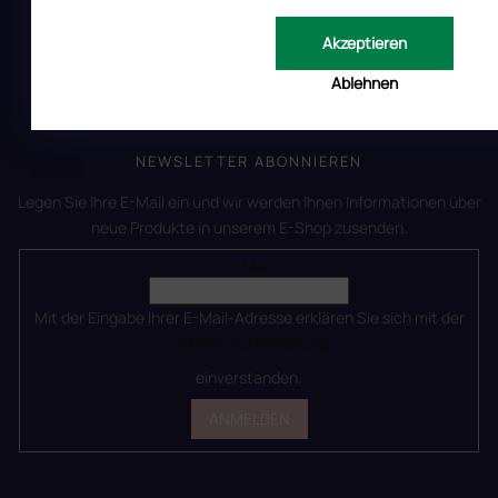
Widerrufsrecht
14 Tage Rückgaberecht – EU
Akzeptieren
Ablehnen
Reklamation
NEWSLETTER ABONNIEREN
Legen Sie Ihre E-Mail ein und wir werden Ihnen Informationen über
neue Produkte in unserem E-Shop zusenden.
E-Mail
Mit der Eingabe Ihrer E-Mail-Adresse erklären Sie sich mit der
Datenschutzerklärung
einverstanden.
ANMELDEN