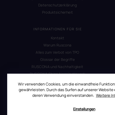
Datenschutzerklärung
Produktsicherheit
INFORMATIONEN FÜR SIE
Kontakt
Warum Ruscona
Alles zum Verbot von TPO
Glossar der Begriffe
RUSCONA und Nachhaltigkeit
RUSCONA Shine Nagelnetzwerk
Beliebte produkte
Wir verwenden Cookies, um die einwandfreie Funktion
Geschäftsbewertung
gewährleisten. Durch das Surfen auf unserer Website e
deren Verwendung einverstanden.
Weitere I
KUNDENSERVICE
Einstellungen