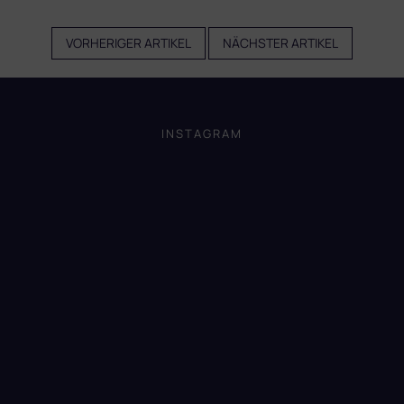
VORHERIGER ARTIKEL
NÄCHSTER ARTIKEL
F
u
ß
INSTAGRAM
z
e
i
l
e