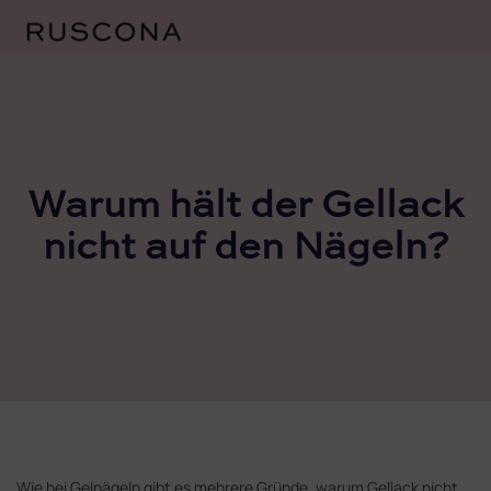
Zum
Inhalt
springen
Warum hält der Gellack
nicht auf den Nägeln?
Wie bei Gelnägeln gibt es mehrere Gründe, warum Gellack nicht