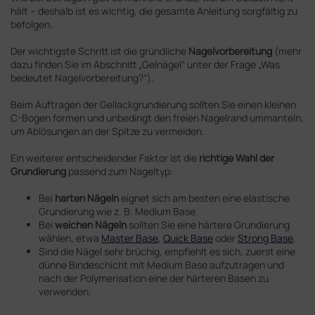
hält – deshalb ist es wichtig, die gesamte Anleitung sorgfältig zu
befolgen.
Der wichtigste Schritt ist die gründliche
Nagelvorbereitung
(mehr
dazu finden Sie im Abschnitt „Gelnägel“ unter der Frage „Was
bedeutet Nagelvorbereitung?“).
Beim Auftragen der Gellackgrundierung sollten Sie einen kleinen
C-Bogen formen und unbedingt den freien Nagelrand ummanteln,
um Ablösungen an der Spitze zu vermeiden.
Ein weiterer entscheidender Faktor ist die
richtige Wahl der
Grundierung
passend zum Nageltyp:
Bei
harten Nägeln
eignet sich am besten eine elastische
Grundierung wie z. B.
Medium Base.
Bei
weichen Nägeln
sollten Sie eine härtere Grundierung
wählen, etwa
Master Base
,
Quick Base
oder
Strong Base
.
Sind die Nägel sehr brüchig, empfiehlt es sich, zuerst eine
dünne Bindeschicht mit
Medium
Base
aufzutragen und
nach der Polymerisation eine der härteren Basen zu
verwenden.