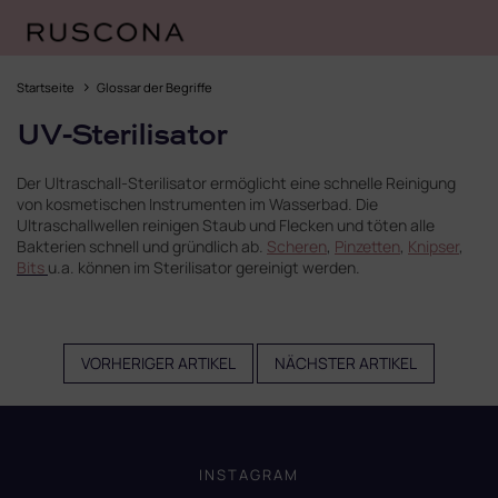
Zum
Inhalt
Startseite
Glossar der Begriffe
springen
UV-Sterilisator
Der Ultraschall-Sterilisator ermöglicht eine schnelle Reinigung
von kosmetischen Instrumenten im Wasserbad. Die
Ultraschallwellen reinigen Staub und Flecken und töten alle
Bakterien schnell und gründlich ab.
Scheren
,
Pinzetten
,
Knipser
,
Bits
u.a. können im Sterilisator gereinigt werden.
VORHERIGER ARTIKEL
NÄCHSTER ARTIKEL
F
u
ß
INSTAGRAM
z