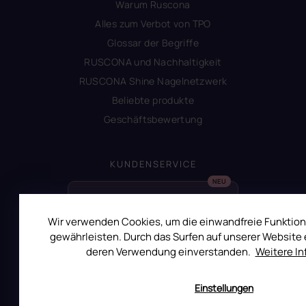
Warum Ruscona
Alles zum Verbot von TPO
Glossar der Begriffe
RUSCONA und Nachhaltigkeit
RUSCONA Shine Nagelnetzwerk
Beliebte produkte
Geschäftsbewertung
KUNDENSERVICE
Widerrufsrecht
14 Tage Rückgaberecht – EU
Wir verwenden Cookies, um die einwandfreie Funktion
gewährleisten. Durch das Surfen auf unserer Website e
Reklamation
deren Verwendung einverstanden.
Weitere I
Einstellungen
NEWSLETTER ABONNIEREN