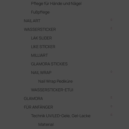
Pflege für Hände und Nägel
Fußpflege
NAIL ART
WASSERSTICKER
LAK SLIDER
LIKE STICKER
MILLIART
GLAMORA STICKIES
NAIL WRAP
Nail Wrap Pediküre
WASSERSTICKER-ETUI
GLAMORA
FÜR ANFÄNGER
Technik UV/LED-Gele, Gel-Lacke
Material