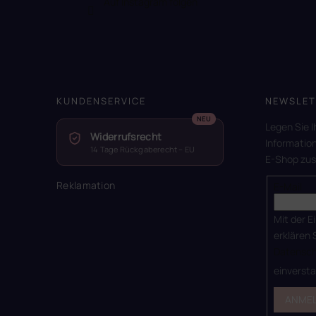
Auf Instagram folgen
KUNDENSERVICE
NEWSLET
Legen Sie I
Widerrufsrecht
Informatio
14 Tage Rückgaberecht – EU
E-Shop zu
Reklamation
E-Mail
Mit der E
erklären 
Datensch
einverst
ANME