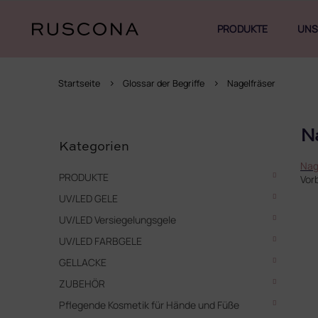
Zum
Inhalt
PRODUKTE
UNS
springen
Startseite
Glossar der Begriffe
Nagelfräser
S
Kategorien
N
e
überspringen
Kategorien
i
Nag
t
PRODUKTE
Vor
e
UV/LED GELE
n
l
UV/LED Versiegelungsgele
e
UV/LED FARBGELE
i
s
GELLACKE
t
ZUBEHÖR
e
Pflegende Kosmetik für Hände und Füße