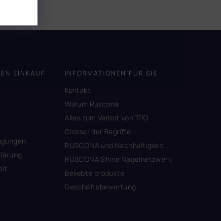
DEN EINKAUF
INFORMATIONEN FÜR SIE
Kontakt
A
Warum Ruscona
Alles zum Verbot von TPO
Glossar der Begriffe
ngungen
RUSCONA und Nachhaltigkeit
lärung
RUSCONA Shine Nagelnetzwerk
eit
Beliebte produkte
Geschäftsbewertung