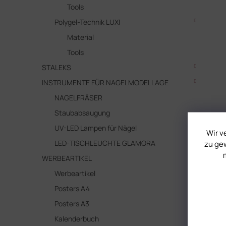
Tools
Polygel-Technik LUXI
Material
Tools
STALEKS
INSTRUMENTE FÜR NAGELMODELLAGE
NAGELFRÄSER
Staubabsaugung
UV-LED Lampen für Nägel
Wir v
LED-TISCHLEUCHTE GLAMORA
zu gew
WERBEARTIKEL
Werbeartikel
Posters A4
Posters A3
Kalenderbuch