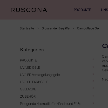
Zum
Inhalt
PRODUKTE
UNS
springen
Startseite
Glossar der Begriffe
Camouflage Gel
S
Kategorien
C
e
überspringen
Kategorien
i
Cam
t
PRODUKTE
ver
e
mod
UV/LED GELE
n
Gel
l
UV/LED Versiegelungsgele
e
Nac
UV/LED FARBGELE
i
s
GELLACKE
t
ZUBEHÖR
e
Pflegende Kosmetik für Hände und Füße