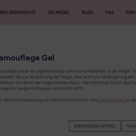
ERE GESCHICHTE
GELNÄGEL
BLOG
FAQ
KON
amouflage Gel
ouflage Gel ist ein pigmentiertes Gel in verschiedenen, in der Regel "N
wendet, die zur Verstärkung der Nägel, aber auch zur Verlängerung der
ellieren wir damit den sogenannten Apex - den höchsten Punkt des Gel
nagel hat lange Haltbarkeit und bricht nicht.
h der Polymerisierung wird die Schwitzschicht vom
Camouflage Gel
ab
VORHERIGER ARTIKEL
NÄC