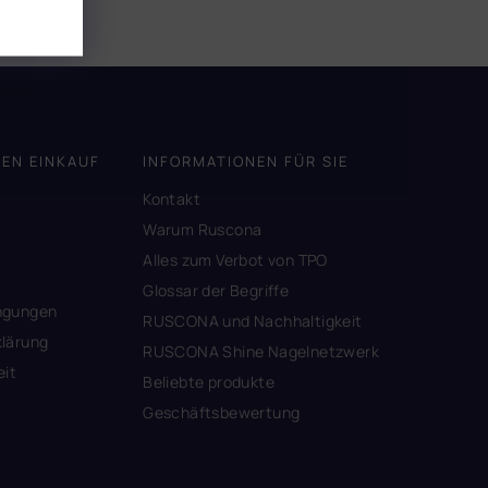
DEN EINKAUF
INFORMATIONEN FÜR SIE
Kontakt
A
Warum Ruscona
Alles zum Verbot von TPO
Glossar der Begriffe
ngungen
RUSCONA und Nachhaltigkeit
lärung
RUSCONA Shine Nagelnetzwerk
eit
Beliebte produkte
Geschäftsbewertung