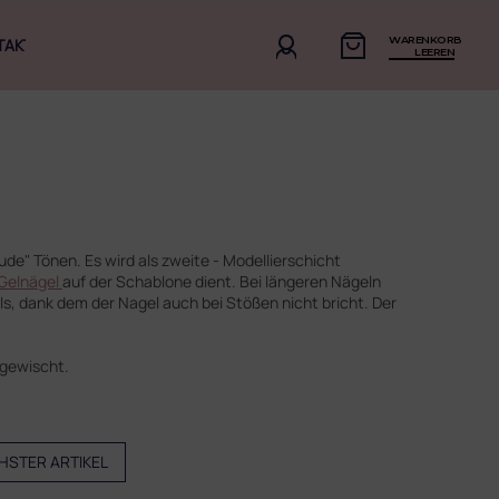
WARENKORB
TAKT
LEEREN
ude" Tönen. Es wird als zweite - Modellierschicht
Gelnägel
auf der Schablone dient. Bei längeren Nägeln
s, dank dem der Nagel auch bei Stößen nicht bricht. Der
gewischt.
HSTER ARTIKEL