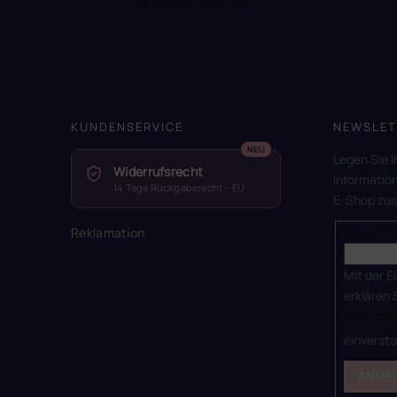
Auf Instagram folgen
KUNDENSERVICE
NEWSLET
Legen Sie I
Widerrufsrecht
Informatio
14 Tage Rückgaberecht – EU
E-Shop zu
Reklamation
E-Mail
Mit der E
erklären 
Datensch
einverst
ANME