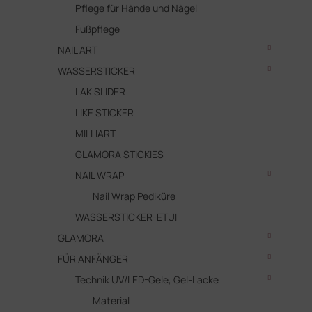
Pflege für Hände und Nägel
Fußpflege
NAIL ART
WASSERSTICKER
LAK SLIDER
LIKE STICKER
MILLIART
GLAMORA STICKIES
NAIL WRAP
Nail Wrap Pediküre
WASSERSTICKER-ETUI
GLAMORA
FÜR ANFÄNGER
Technik UV/LED-Gele, Gel-Lacke
Material