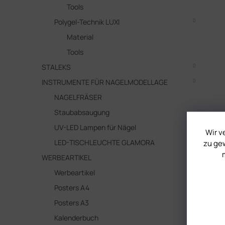
Tools
Polygel-Technik LUXI
Material
Tools
STALEKS
INSTRUMENTE FÜR NAGELMODELLAGE
NAGELFRÄSER
Staubabsaugung
UV-LED Lampen für Nägel
Wir v
LED-TISCHLEUCHTE GLAMORA
zu gew
WERBEARTIKEL
Werbeartikel
Posters A4
Posters A3
Kalenderbuch