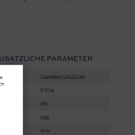
USÄTZLICHE PARAMETER
Kategorie
:
Chameleon UV/LED Gel
te
ch
Gewicht
:
0.01 kg
EAN
:
292
Farbe
:
Gelb
Inhalt
:
12 ml