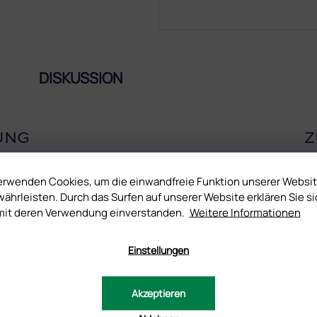
DISKUSSION
UNG
Z
 die keine lange Weile ertragen und Ihre Nägel auffrischen möchten.
erwenden Cookies, um die einwandfreie Funktion unserer Websi
mouflage benutzen. Auf dem Foto in der Galerie ist es auf weißer
ährleisten. Durch das Surfen auf unserer Website erklären Sie si
mit deren Verwendung einverstanden.
Weitere Informationen
e Cleaners ab.
Einstellungen
Akzeptieren