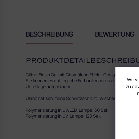
BESCHREIBUNG
BEWERTUNG
PRODUKTDETAILBESCHREIB
Glitter Finish Gel mit Chamäleon Effekt. Geeignet für die,
Wir v
Sie können es auf jegliche Farbunterlage und auch auf Ca
zu gew
Unterlage aufgetragen.
Glanz hat sehr feine Schwitzschicht. Wischen Sie mitthilf
Polymerisierung in UV/LED-Lampe: 60 Sek.
Polymerisierung in UV-Lampe: 120 Sek.