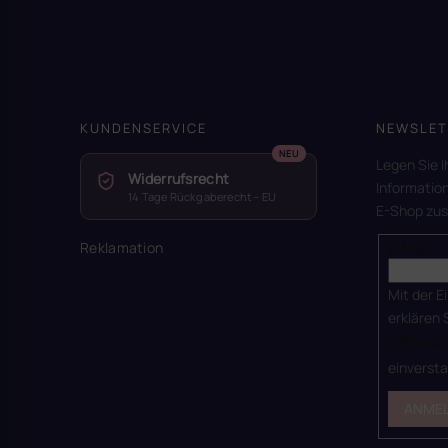
KUNDENSERVICE
NEWSLET
Legen Sie I
Widerrufsrecht
Informatio
14 Tage Rückgaberecht – EU
E-Shop zu
Reklamation
E-Mail
Mit der E
erklären 
Datensch
einverst
ANME