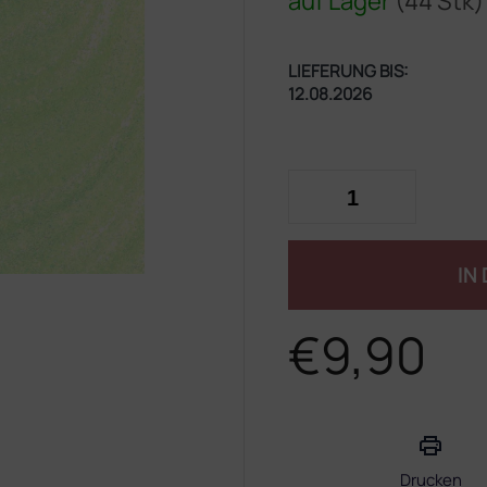
auf Lager
(44 Stk)
LIEFERUNG BIS:
12.08.2026
IN
€9,90
Verkaufspreis:
Drucken