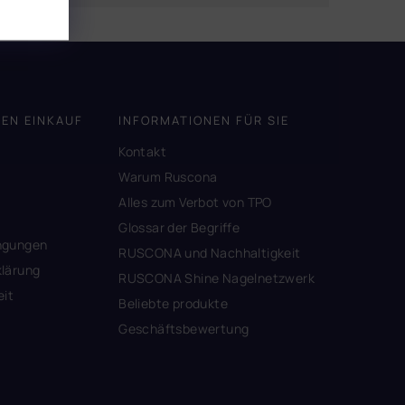
DEN EINKAUF
INFORMATIONEN FÜR SIE
Kontakt
A
Warum Ruscona
Alles zum Verbot von TPO
Glossar der Begriffe
ngungen
RUSCONA und Nachhaltigkeit
lärung
RUSCONA Shine Nagelnetzwerk
eit
Beliebte produkte
Geschäftsbewertung