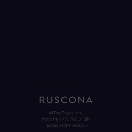
e
Auf Instagram folgen
All Day Digital s.r.o.
Pod Strani 751, 760 01 Zlín
Tschechische Republik