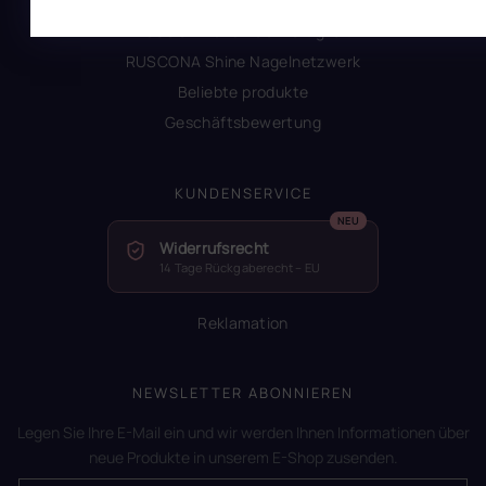
Glossar der Begriffe
RUSCONA und Nachhaltigkeit
RUSCONA Shine Nagelnetzwerk
Beliebte produkte
Geschäftsbewertung
KUNDENSERVICE
Widerrufsrecht
14 Tage Rückgaberecht – EU
Reklamation
NEWSLETTER ABONNIEREN
Legen Sie Ihre E-Mail ein und wir werden Ihnen Informationen über
neue Produkte in unserem E-Shop zusenden.