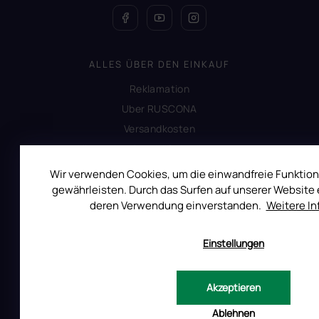
ALLES ÜBER DEN EINKAUF
Reklamation
Uber RUSCONA
Versandkosten
Allgemeine Geschäftsbedingungen
Datenschutzerklärung
Wir verwenden Cookies, um die einwandfreie Funktion
Produktsicherheit
gewährleisten. Durch das Surfen auf unserer Website e
deren Verwendung einverstanden.
Weitere I
INFORMATIONEN FÜR SIE
Einstellungen
Kontakt
Warum Ruscona
Akzeptieren
Alles zum Verbot von TPO
Ablehnen