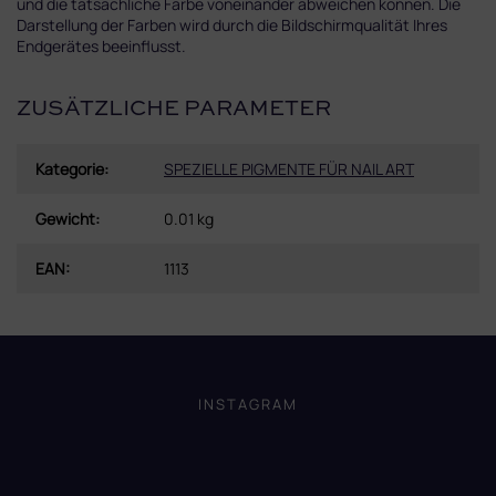
und die tatsächliche Farbe voneinander abweichen können. Die
Darstellung der Farben wird durch die Bildschirmqualität Ihres
Endgerätes beeinflusst.
ZUSÄTZLICHE PARAMETER
Kategorie
:
SPEZIELLE PIGMENTE FÜR NAIL ART
Gewicht
:
0.01 kg
EAN
:
1113
F
u
ß
INSTAGRAM
z
e
i
l