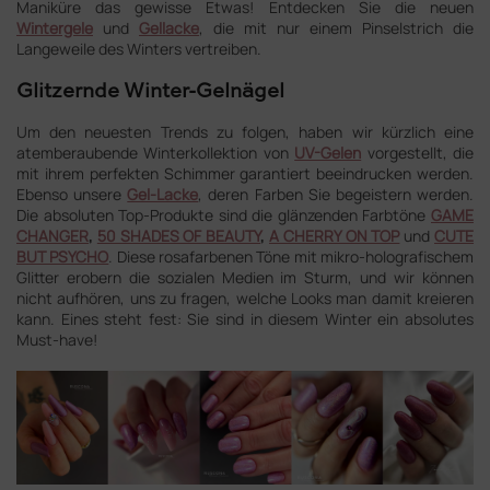
Maniküre das gewisse Etwas! Entdecken Sie die neuen
Wintergele
und
Gellacke
, die mit nur einem Pinselstrich die
Langeweile des Winters vertreiben.
Glitzernde Winter-Gelnägel
Um den neuesten Trends zu folgen, haben wir kürzlich eine
atemberaubende Winterkollektion von
UV-Gelen
vorgestellt, die
mit ihrem perfekten Schimmer garantiert beeindrucken werden.
Ebenso unsere
Gel-Lacke
, deren Farben Sie begeistern werden.
Die absoluten Top-Produkte sind die glänzenden Farbtöne
GAME
CHANGER
,
50 SHADES OF BEAUTY
,
A CHERRY ON TOP
und
CUTE
BUT PSYCHO
. Diese rosafarbenen Töne mit mikro-holografischem
Glitter erobern die sozialen Medien im Sturm, und wir können
nicht aufhören, uns zu fragen, welche Looks man damit kreieren
kann. Eines steht fest: Sie sind in diesem Winter ein absolutes
Must-have!