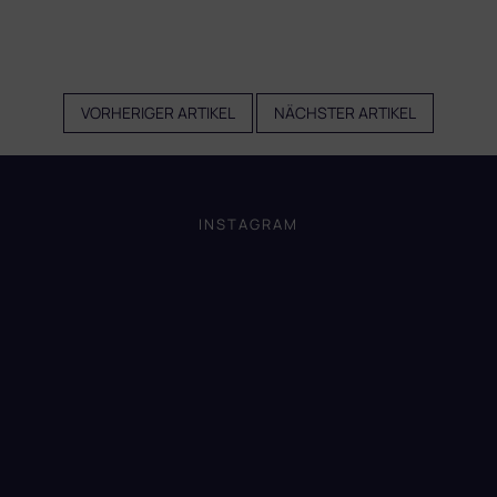
VORHERIGER ARTIKEL
NÄCHSTER ARTIKEL
F
u
ß
INSTAGRAM
z
e
i
l
e