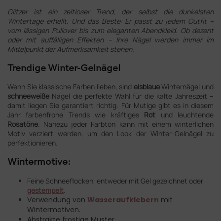
Glitzer ist ein zeitloser Trend, der selbst die dunkelsten
Wintertage erhellt. Und das Beste: Er passt zu jedem Outfit –
vom lässigen Pullover bis zum eleganten Abendkleid. Ob dezent
oder mit auffälligen Effekten – Ihre Nägel werden immer im
Mittelpunkt der Aufmerksamkeit stehen.
Trendige Winter-Gelnägel
Wenn Sie klassische Farben lieben, sind
eisblaue
Winternägel und
schneeweiße
Nägel die perfekte Wahl für die kalte Jahreszeit –
damit liegen Sie garantiert richtig. Für Mutige gibt es in diesem
Jahr farbenfrohe Trends wie kräftiges
Rot
und leuchtende
Rosatöne
. Nahezu jeder Farbton kann mit einem winterlichen
Motiv verziert werden, um den Look der Winter-Gelnägel zu
perfektionieren.
Wintermotive:
Feine Schneeflocken, entweder mit Gel gezeichnet oder
gestempelt
.
Verwendung von
Wasseraufklebern
mit
Wintermotiven.
Abstrakte frostige Muster.