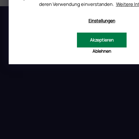
deren Verwendung einverstanden.
Weitere I
F
u
Einstellungen
ß
INSTAGRAM
z
e
Akzeptieren
i
l
Ablehnen
e