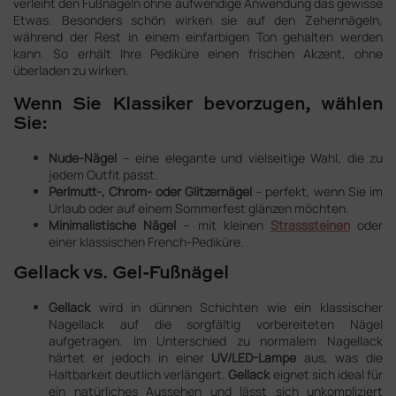
verleiht den Fußnägeln ohne aufwendige Anwendung das gewisse
Etwas. Besonders schön wirken sie auf den Zehennägeln,
während der Rest in einem einfarbigen Ton gehalten werden
kann. So erhält Ihre Pediküre einen frischen Akzent, ohne
überladen zu wirken.
Wenn Sie Klassiker bevorzugen, wählen
Sie:
Nude-Nägel
– eine elegante und vielseitige Wahl, die zu
jedem Outfit passt.
Perlmutt-, Chrom- oder Glitzernägel
– perfekt, wenn Sie im
Urlaub oder auf einem Sommerfest glänzen möchten.
Minimalistische Nägel
– mit kleinen
Strasssteinen
oder
einer klassischen French-Pediküre.
Gellack vs. Gel-Fußnägel
Gellack
wird in dünnen Schichten wie ein klassischer
Nagellack auf die sorgfältig vorbereiteten Nägel
aufgetragen. Im Unterschied zu normalem Nagellack
härtet er jedoch in einer
UV/LED-Lampe
aus, was die
Haltbarkeit deutlich verlängert.
Gellack
eignet sich ideal für
ein natürliches Aussehen und lässt sich unkompliziert