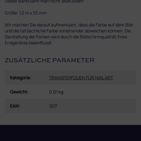
Dieser Band kann man nicht abdrucken!
Größe: 1,5 m x 55 mm
Wir machen Sie darauf aufmerksam, dass die Farbe auf dem Bild
und die tatsächliche Farbe voneinander abweichen können. Die
Darstellung der Farben wird durch die Bildschirmqualität Ihres
Endgerätes beeinflusst.
ZUSÄTZLICHE PARAMETER
Kategorie
:
TRANSFERFOLIEN FÜR NAIL ART
Gewicht
:
0.01 kg
EAN
:
1217
F
u