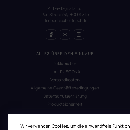
All Day Digital s.r.o.
Pod Strani 751, 760 01 Zlín
Tschechische Republik
ALLES ÜBER DEN EINKAUF
Reklamation
Uber RUSCONA
Versandkosten
Allgemeine Geschäftsbedingungen
Datenschutzerklärung
Produktsicherheit
INFORMATIONEN FÜR SIE
Wir verwenden Cookies, um die einwandfreie Funktion