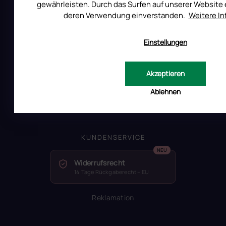
gewährleisten. Durch das Surfen auf unserer Website e
Kontakt
deren Verwendung einverstanden.
Weitere I
Warum Ruscona
Alles zum Verbot von TPO
Einstellungen
Glossar der Begriffe
RUSCONA und Nachhaltigkeit
Akzeptieren
RUSCONA Shine Nagelnetzwerk
Beliebte produkte
Ablehnen
Geschäftsbewertung
KUNDENSERVICE
Widerrufsrecht
14 Tage Rückgaberecht – EU
Reklamation