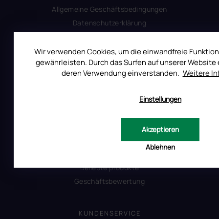
Allgemeine Geschäftsbedingungen
Datenschutzerklärung
Produktsicherheit
Wir verwenden Cookies, um die einwandfreie Funktion
gewährleisten. Durch das Surfen auf unserer Website e
INFORMATIONEN FÜR SIE
deren Verwendung einverstanden.
Weitere I
Kontakt
Einstellungen
Warum Ruscona
Alles zum Verbot von TPO
Glossar der Begriffe
Akzeptieren
RUSCONA und Nachhaltigkeit
Ablehnen
RUSCONA Shine Nagelnetzwerk
Beliebte produkte
Geschäftsbewertung
KUNDENSERVICE