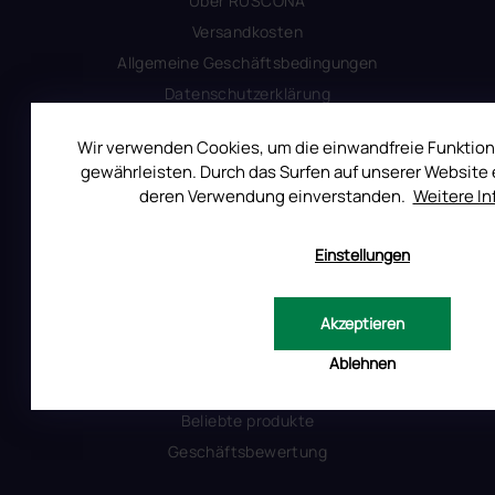
Uber RUSCONA
Versandkosten
Allgemeine Geschäftsbedingungen
Datenschutzerklärung
Produktsicherheit
Wir verwenden Cookies, um die einwandfreie Funktion
gewährleisten. Durch das Surfen auf unserer Website e
deren Verwendung einverstanden.
Weitere I
INFORMATIONEN FÜR SIE
Kontakt
Einstellungen
Warum Ruscona
Alles zum Verbot von TPO
Akzeptieren
Glossar der Begriffe
RUSCONA und Nachhaltigkeit
Ablehnen
RUSCONA Shine Nagelnetzwerk
Beliebte produkte
Geschäftsbewertung