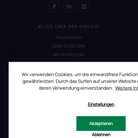
ALLES ÜBER DEN EINKAUF
Reklamation
Uber RUSCONA
Versandkosten
Allgemeine Geschäftsbedingungen
Datenschutzerklärung
Wir verwenden Cookies, um die einwandfreie Funktion
Produktsicherheit
gewährleisten. Durch das Surfen auf unserer Website e
deren Verwendung einverstanden.
Weitere I
INFORMATIONEN FÜR SIE
Einstellungen
Kontakt
Warum Ruscona
Akzeptieren
Alles zum Verbot von TPO
Ablehnen
Glossar der Begriffe