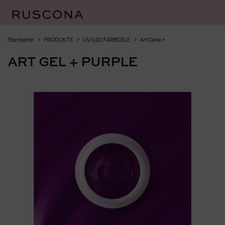
Zum
Inhalt
Startseite
PRODUKTE
UV/LED FARBGELE
Art Gele +
springen
ART GEL + PURPLE