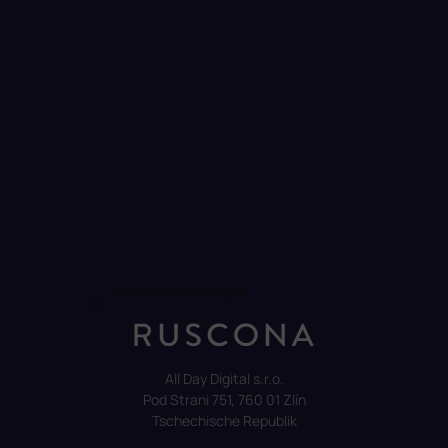
e
Auf Instagram folgen
All Day Digital s.r.o.
Pod Strani 751, 760 01 Zlín
Tschechische Republik