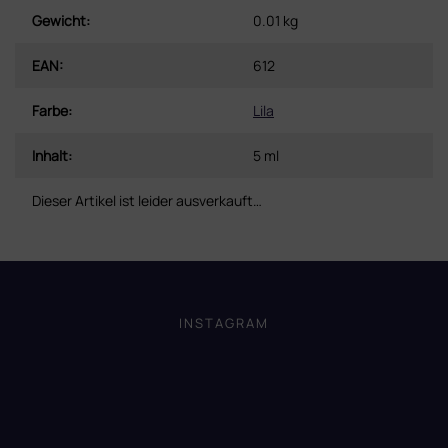
Gewicht
:
0.01 kg
EAN
:
612
Farbe
:
Lila
Inhalt
:
5 ml
Dieser Artikel ist leider ausverkauft…
F
u
ß
INSTAGRAM
z
e
i
l
e