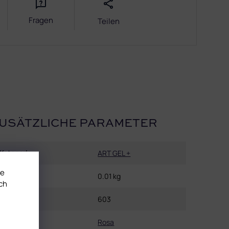
Fragen
Teilen
USÄTZLICHE PARAMETER
Kategorie
:
ART GEL +
te
Gewicht
:
0.01 kg
ch
EAN
:
603
Farbe
:
Rosa