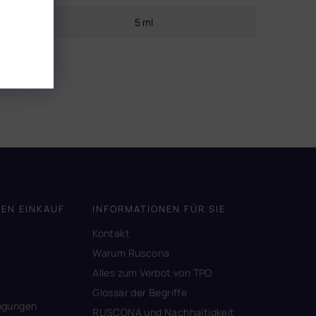
Inhalt
:
5 ml
DEN EINKAUF
INFORMATIONEN FÜR SIE
Kontakt
A
Warum Ruscona
Alles zum Verbot von TPO
Glossar der Begriffe
ngungen
RUSCONA und Nachhaltigkeit