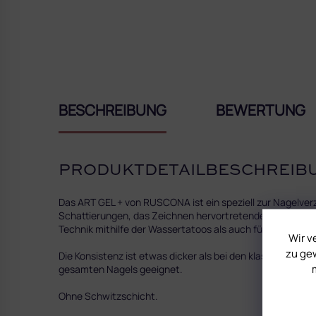
BESCHREIBUNG
BEWERTUNG
PRODUKTDETAILBESCHREIB
Das ART GEL + von RUSCONA ist ein speziell zur Nagelverz
Schattierungen, das Zeichnen hervortretender Ornamente 
Technik mithilfe der Wassertatoos als auch für den Stric
Wir v
zu gew
Die Konsistenz ist etwas dicker als bei den klassischen A
gesamten Nagels geeignet.
Ohne Schwitzschicht.