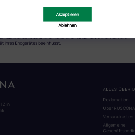
Lampen mit stärkerer Leistung. Schwache Lampen mit älteren
Akzeptieren
Ablehnen
em Bild und die tatsächliche Farbe voneinander abweichen können.
tät Ihres Endgerätes beeinflusst.
ALLES ÜBER 
Reklamation
1 Zlín
Uber RUSCON
ik
Versandkosten
Allgemeine
Geschäftsbedi