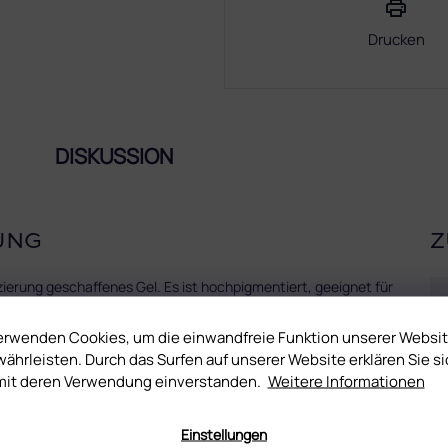
Drucken
DISKUSSION
UNG
Z
ierung geschaffenes Gel. Es ist hochpigmentiert, geeignet für
oder die Velvet Verzierung. Perfekt sowohl für die Sweet Bloom
kmuster-Effekt.
erwenden Cookies, um die einwandfreie Funktion unserer Websi
ährleisten. Durch das Surfen auf unserer Website erklären Sie si
RT Gelen, deshalb ist das ART Gel + nicht zum Überziehen des
mit deren Verwendung einverstanden.
Weitere Informationen
Einstellungen