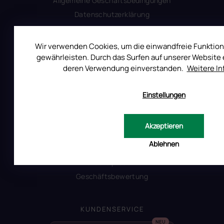
Allgemeine Geschäftsbedingungen
Datenschutzerklärung
Produktsicherheit
Wir verwenden Cookies, um die einwandfreie Funktion
gewährleisten. Durch das Surfen auf unserer Website e
INFORMATIONEN FÜR SIE
deren Verwendung einverstanden.
Weitere I
Kontakt
Warum Ruscona
Einstellungen
Alles zum Verbot von TPO
Glossar der Begriffe
Akzeptieren
RUSCONA und Nachhaltigkeit
Ablehnen
RUSCONA Shine Nagelnetzwerk
Beliebte produkte
Geschäftsbewertung
KUNDENSERVICE