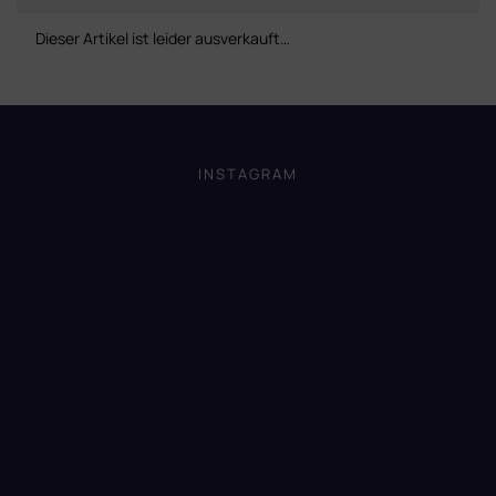
Dieser Artikel ist leider ausverkauft…
F
u
ß
INSTAGRAM
z
e
i
l
e