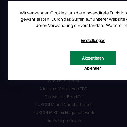
Reklamation
Wir verwenden Cookies, um die einwandfreie Funktion
Uber RUSCONA
gewährleisten. Durch das Surfen auf unserer Website e
Versandkosten
deren Verwendung einverstanden.
Weitere I
Allgemeine Geschäftsbedingungen
Datenschutzerklärung
Einstellungen
Produktsicherheit
Akzeptieren
INFORMATIONEN FÜR SIE
Ablehnen
Kontakt
Warum Ruscona
Alles zum Verbot von TPO
Glossar der Begriffe
RUSCONA und Nachhaltigkeit
RUSCONA Shine Nagelnetzwerk
Beliebte produkte