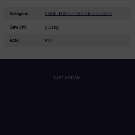
Kategorie
:
PINSEL FÜR DIE NAGELMODELLAGE
Gewicht
:
0.01 kg
EAN
:
872
F
u
ß
INSTAGRAM
z
e
i
l
e